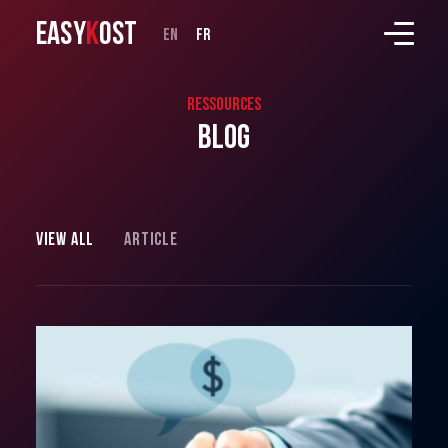
EASY
K
OST
en
fr
Ressources
Blog
View all
Article